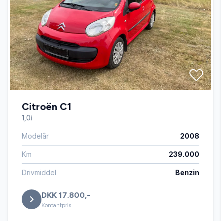
Citroën C1
1,0i
Modelår
2008
Km
239.000
Drivmiddel
Benzin
DKK 17.800,-
Kontantpris