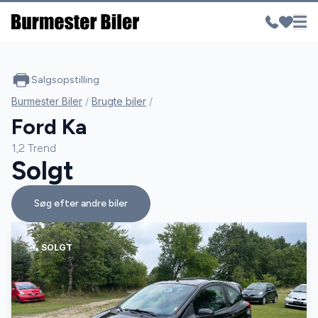
Salgsopstilling
Burmester Biler
/
Brugte biler
/
Ford Ka
1,2 Trend
Solgt
Søg efter andre biler
SOLGT