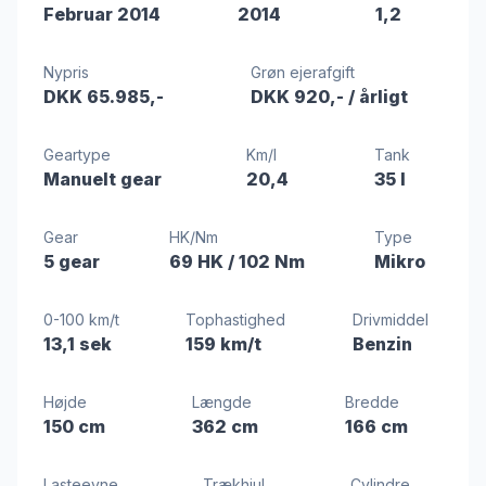
Februar 2014
2014
1,2
Nypris
Grøn ejerafgift
DKK 65.985,-
DKK 920,-
/ årligt
Geartype
Km/l
Tank
Manuelt gear
20,4
35 l
Gear
HK/Nm
Type
5 gear
69 HK
/ 102 Nm
Mikro
0-100 km/t
Tophastighed
Drivmiddel
13,1 sek
159 km/t
Benzin
Højde
Længde
Bredde
150 cm
362 cm
166 cm
Lasteevne
Trækhjul
Cylindre