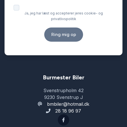
Ja, jeg har læst og accepterer jeres cookie- og
privatlivspolitik
Ring mig op
Burmester Biler
Svenstrupholm 42
9230 Svenstrup J
bmbiler@hotmail.dk
28 18 96 97