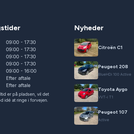
stider
Nyheder
09:00 - 17:30
Citroën C1
09:00 - 17:30
09:00 - 17:30
09:00 - 17:30
Peugeot 208
09:00 - 16:00
BlueHDi 100 Active
Efter aftale
Efter aftale
Toyota Aygo
ltid er på pladsen, vil det
VVT-i T1
 idé at ringe i forvejen.
Peugeot 107
Active