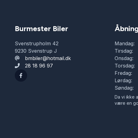
Burmester Biler
Åbning
Svenstrupholm 42
Mandag:
9230 Svenstrup J
Tirsdag:
bmbiler@hotmail.dk
Onsdag:
28 18 96 97
Torsdag:
Fredag:
Lørdag:
Søndag:
Da vi ikke a
være en god