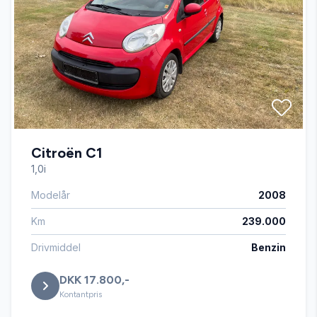
Citroën C1
1,0i
Modelår
2008
Km
239.000
Drivmiddel
Benzin
DKK 17.800,-
Kontantpris