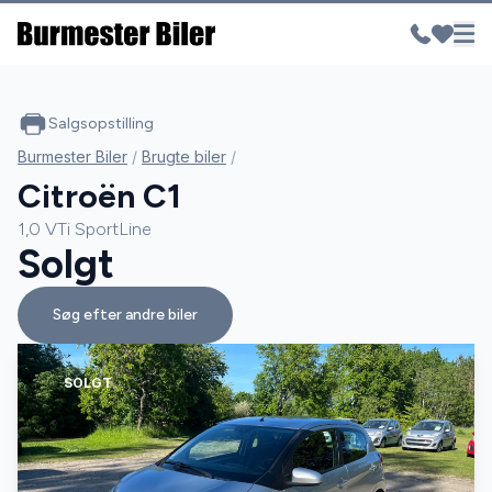
Salgsopstilling
Burmester Biler
/
Brugte biler
/
Citroën C1
1,0 VTi SportLine
Solgt
Søg efter andre biler
SOLGT