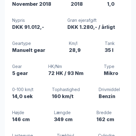
November 2018
2018
1,0
Nypris
Grøn ejerafgift
DKK 91.012,-
DKK 1.280,-
/ årligt
Geartype
Km/l
Tank
Manuelt gear
28,9
35 l
Gear
HK/Nm
Type
5 gear
72 HK
/ 93 Nm
Mikro
0-100 km/t
Tophastighed
Drivmiddel
14,0 sek
160 km/t
Benzin
Højde
Længde
Bredde
146 cm
349 cm
162 cm
Lasteevne
Trækhjul
Cylindre